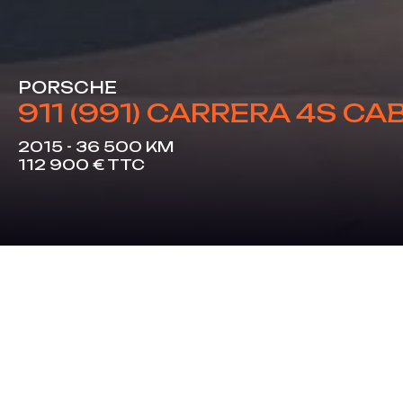
PORSCHE
911 (991) CARRERA 4S CA
2015 - 36 500 KM
112 900 € TTC
Le plaisir à ciel ouvert, signé Pors