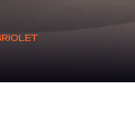
BRIOLET
che.